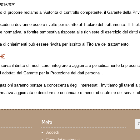
 2016/679.
tto di proporre reclamo all'Autorità di controllo competente, il Garante della Pri
ecedenti dovranno essere rivolte per iscritto al Titolare del trattamento. Il Tito
te normativa, a fornire tempestiva risposta alle richieste di esercizio dei diritti 
 di chiarimenti può essere rivolta per iscritto al Titolare del trattamento.
CHE
 riserva il diritto di modificare, integrare o aggiornare periodicamente la prese
 adottati dal Garante per la Protezione dei dati personali.
razioni saranno portate a conoscenza degli interessati. Invitiamo gli utenti a
nformativa aggiornata e decidere se continuare o meno ad usufruire dei servizi off
Meta
Accedi
Feed dei contenuti