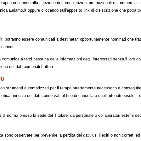
l proprio consenso alla ricezione di comunicazioni promozionali e commerciali
onicalaudamo.it oppure cliccando sull'apposito link di disiscrizione che potrà t
niti potranno essere comunicati a destinatari opportunamente nominati che tratte
ncaricati.
on comunica a terzi nessuna delle informazioni degli interessati senza il loro c
one dei dati personali trattati.
TO
 con strumenti automatizzati per il tempo strettamente necessario a conseguire g
ifica annuale dei dati conservati al fine di cancellare quelli ritenuti obsoleti,
ne di norma presso la sede del Titolare, da personale o collaboratori esterni de
 sono osservate per prevenire la perdita dei dati, usi illeciti o non corretti e