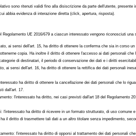
relativo sono ritenuti validi fino alla disiscrizione da parte dell'utente, present
ui abbia evidenza di interazione diretta (click, apertura, risposta).
del Regolamento UE 2016/679 a ciascun interessato vengono riconosciuti una seri
sato, ai sensi dell'art. 15, ha diritto di ottenere la conferma che sia in corso u
ttenerne copia. Ha inoltre il diritto di ottenere l'accesso ai dati personali che 
categorie di destinatari, il periodo di conservazione dei dati e i diritti esercitabil
ssato, ai sensi dell'art. 16, ha diritto di ottenere la rettifica dei dati personali ine
'interessato ha diritto di ottenere la cancellazione dei dati personali che lo rigu
i dall'art. 17.
ttamento: l'interessato ha diritto, nei casi previsti dall'art 18 del Regolamento 2
dati: l'interessato ha diritto di ricevere in un formato strutturato, di uso comune 
ha il diritto di trasmettere tali dati a un altro titolare senza impedimento, seco
attamento: l'interessato ha diritto di opporsi al trattamento dei dati personali 