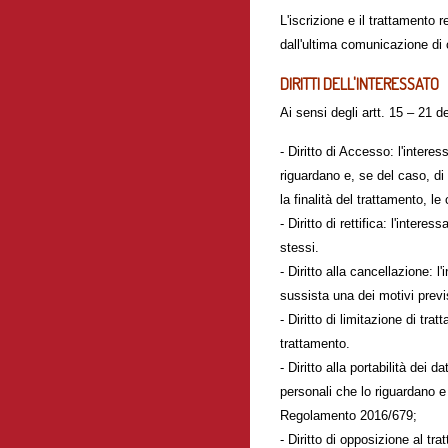
L'iscrizione e il trattamento 
dall'ultima comunicazione di c
DIRITTI DELL'INTERESSATO
Ai sensi degli artt. 15 – 21 
- Diritto di Accesso: l'interes
riguardano e, se del caso, di o
la finalità del trattamento, le 
- Diritto di rettifica: l'intere
stessi.
- Diritto alla cancellazione: l
sussista una dei motivi previst
- Diritto di limitazione di tra
trattamento.
- Diritto alla portabilità dei 
personali che lo riguardano e 
Regolamento 2016/679;
- Diritto di opposizione al tr