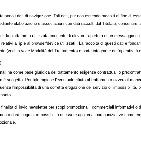
e sono i dati di navigazione. Tali dati, pur non essendo raccolti al fine di essere
diante elaborazione e associazioni con dati raccolti dal Titolare, consentire la
ter, la piattaforma utilizzata consente di rilevare l'apertura di un messaggio e i c
relativi all'ip e al browser/device utilizzati . La raccolta di questi dati è fond
nto (vedi la voce Modalità del Trattamento) e parte integrante dell'operatività d
O
onali ha come base giuridica del trattamento esigenze contrattuali o precontratt
nto è soggetto. Per tale ragione l'eventuale rifiuto al trattamento ovvero il man
a l'impossibilità di una corretta erogazione del servizio o l'impossibilità, per 
ressato.
 finalità di invio newsletter per scopi promozionali, commerciali informativi o di 
amento darà luogo all'impossibilità di essere aggiornati circa iniziative commer
mozionale.