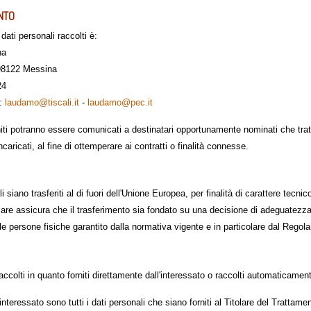
NTO
 dati personali raccolti è:
na
 98122 Messina
24
e:
laudamo@tiscali.it
-
laudamo@pec.it
niti potranno essere comunicati a destinatari opportunamente nominati che tratte
ncaricati, al fine di ottemperare ai contratti o finalità connesse.
i siano trasferiti al di fuori dell'Unione Europea, per finalità di carattere tecni
itolare assicura che il trasferimento sia fondato su una decisione di adeguatezz
delle persone fisiche garantito dalla normativa vigente e in particolare dal Re
 raccolti in quanto forniti direttamente dall'interessato o raccolti automaticamen
ll'interessato sono tutti i dati personali che siano forniti al Titolare del Tratta