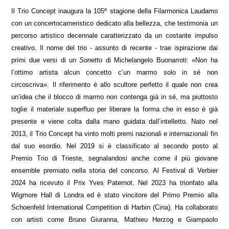
Il Trio Concept inaugura la 105ª stagione della Filarmonica Laudamo
con un concertocameristico dedicato alla bellezza, che testimonia un
percorso artistico decennale caratterizzato da un costante impulso
creativo. Il nome del trio - assunto di recente - trae ispirazione dai
primi due versi di un
Sonetto
di Michelangelo Buonarroti: «Non ha
l’ottimo artista alcun concetto c’un marmo solo in sé non
circoscriva». Il riferimento è allo scultore perfetto il quale non crea
un’idea che il blocco di marmo non contenga già in sé, ma piuttosto
toglie il materiale superfluo per liberare la forma che in esso è già
presente e viene colta dalla mano guidata dall’intelletto. Nato nel
2013, il Trio Concept ha vinto molti premi nazionali e internazionali fin
dal suo esordio. Nel 2019 si è classificato al secondo posto al
Premio Trio di Trieste, segnalandosi anche come il più giovane
ensemble premiato nella storia del concorso. Al Festival di Verbier
2024 ha ricevuto il Prix Yves Paternot. Nel 2023 ha trionfato alla
Wigmore Hall di Londra ed è stato vincitore del Primo Premio alla
Schoenfeld International Competition di Harbin (Cina). Ha collaborato
con artisti come Bruno Giuranna, Mathieu Herzog e Giampaolo