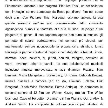
Il violoncellista e compositore Ernst Reijseger presenta per la
Filarmonica Laudamo il suo progetto “Pictures This”, un set solistico
con immagini sonore composto da Ernst per diversi film nel corso
degli anni. Con Pictures This, Rejiseger esprime appieno la sua
grande maestria nell’uso non convenzionale dello strumento
aggiungendo humour e teatralità alla sua musica. Reijseger è un
piegatore di generi. Il suo rapporto aperto con tutta la musica gli
permette di calarsi perfettamente nei contesti più diversi, pur
mantenendo sempre riconoscibile la propria cifra stilistica. Ernst
Reijseger è partner creativo di registi cinematografici e teatrali, attori,
narratori, poeti, ballerini, dj, pittori, scultori, fotografi, soffiatori di
vetro, inventori, atleti e cavalli.. Le sue collaborazioni musicali
includono musica improvvisata e jazz (Harmen Fraanje, Han
Bennink, Misha Mengelberg, Steve Lacy, Uri Caine, Deborah Brown),
musica classica e barocca (Yo Yo Ma, Giovanni Sollima, Erik
Bosgraaf, Dutch Wind Ensemble, Forma Antiqua). Ha composto le
colonne sonore di 12 film per Werner Herzog (tra cui The White
Diamond, Cave of Forgotten Dreams) e il film Walking Out di Alex &
Andrew Smith. Ha composto la colonna sonora per l’Amleto di