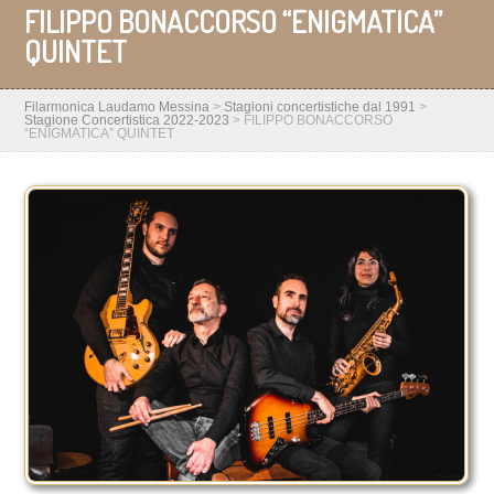
FILIPPO BONACCORSO “ENIGMATICA”
QUINTET
Filarmonica Laudamo Messina
>
Stagioni concertistiche dal 1991
>
Stagione Concertistica 2022-2023
>
FILIPPO BONACCORSO
“ENIGMATICA” QUINTET