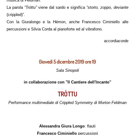
musica di Feldman.
La parola
“Tróttu”
viene dal sardo e significa
“storto, zoppo, deviante
(crippled)”.
Con la Giuralongo e la Hémon, anche Francesco Ciminiello alle
percussioni e Silvia Corda al pianoforte ed al vibrafono.
accordi
acorde
Giovedì 5 dicembre 2019 ore 19
Sala Sinopoli
in collaborazione con "Il Cantiere dell'Incanto"
TRÒTTU
Performance multimediale di Crippled Symmetry di Morton Feldman
Alessandra Giura Longo
: flauti
Francesco Ciminiello
percussioni