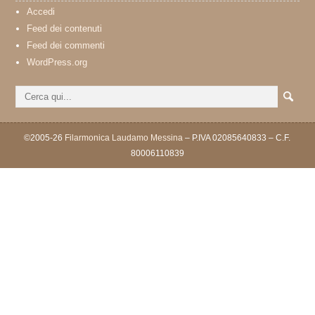
Accedi
Feed dei contenuti
Feed dei commenti
WordPress.org
©2005-26
Filarmonica Laudamo Messina
– P.IVA 02085640833 – C.F.
80006110839