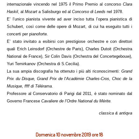
internazionale vincendo nel 1975 il Primo Premio al concorso
Clara
Haskil
, al
Mozart
a Salisburgo ed al
Concorso di Leeds
nel 1978.
E’ l’unico pianista vivente ad aver inciso tutta l’opera pianistica di
Schubert, così come delle opere di Mozart, di cui ha eseguito tutti i
concerti per pianoforte.
E’ stato invitato a esibirsi con prestigiose orchestre e con direttori
quali Erich Leinsdorf (Orchestre de Paris), Charles Dutoit (Orchestra
National de France), Sir Colin Davis (Orchestra del Concertegebouw),
Yuri Temirkanov (Orchestra di S.Cecilia).
La sua ampia discografia ha ottenuto i più alti riconoscimenti:
Grand
Prix du Disque, Grand Prix de l‘Académie Charles-Cros, Choc de la
Musique, ffff di Télérama.
Professore al Conservatorio di Parigi dal 2011, è stato nominato dal
Governo Francese
Cavaliere de l’Ordre National du Mérite.
classica & antiqva
Domenica 10 novembre 2019 ore 18