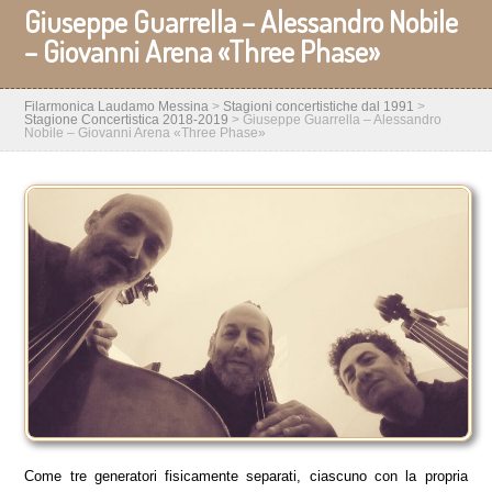
Giuseppe Guarrella – Alessandro Nobile
– Giovanni Arena «Three Phase»
Filarmonica Laudamo Messina
>
Stagioni concertistiche dal 1991
>
Stagione Concertistica 2018-2019
>
Giuseppe Guarrella – Alessandro
Nobile – Giovanni Arena «Three Phase»
Come tre generatori fisicamente separati, ciascuno con la propria