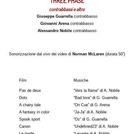
THREE PHASE
contrabbassi e altro
Giuseppe Guarrella
contrabbasso
Giovanni Arena
contrabbasso
Alessandro Nobile
contrabbasso
Sonorizzazione dal vivo dei video di
Norman McLaren
(durata 50”)
Film
Musiche
Pas de deux
“Vers la flame” di A. Nobile
Dots
“Bad love” di G. Guarrella
A chairy tale
“On Cue” di G. Arena
A fantasy in color
“Ja-Ja” di A. Nobile
Spook sport
“Oz” di G. Guarrella
Canon
“Undefined23” di A. Nobile
Le merle
“Levante di A. Nobile