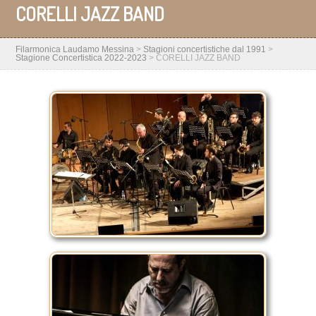
CORELLI JAZZ BAND
Filarmonica Laudamo Messina
>
Stagioni concertistiche dal 1991
>
Stagione Concertistica 2022-2023
>
CORELLI JAZZ BAND