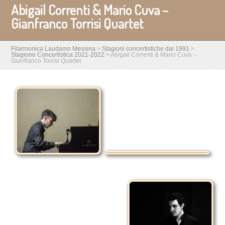
Abigail Correnti & Mario Cuva –
Gianfranco Torrisi Quartet
Filarmonica Laudamo Messina
>
Stagioni concertistiche dal 1991
>
Stagione Concertistica 2021-2022
>
Abigail Correnti & Mario Cuva –
Gianfranco Torrisi Quartet