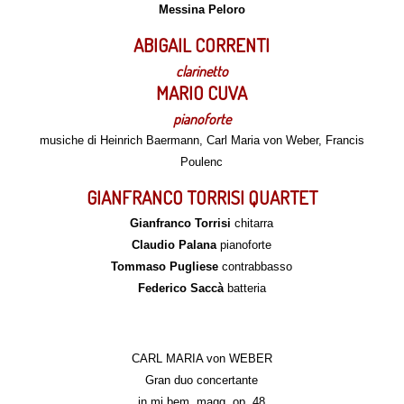
Messina Peloro
ABIGAIL CORRENTI
clarinetto
MARIO CUVA
pianoforte
musiche di Heinrich Baermann, Carl Maria von Weber, Francis
Poulenc
GIANFRANCO TORRISI QUARTET
Gianfranco Torrisi
chitarra
Claudio Palana
pianoforte
Tommaso Pugliese
contrabbasso
Federico Saccà
batteria
CARL MARIA von WEBER
Gran duo concertante
in mi bem. magg. op. 48