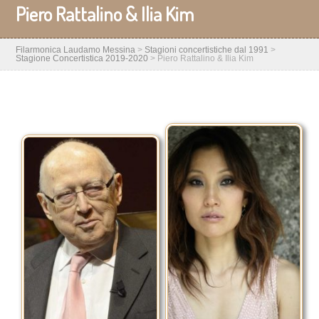
Piero Rattalino & Ilia Kim
Filarmonica Laudamo Messina
>
Stagioni concertistiche dal 1991
>
Stagione Concertistica 2019-2020
>
Piero Rattalino & Ilia Kim