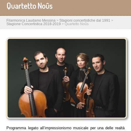
Quartetto Noûs
Filarmonica Laudamo Messina
>
Stagioni concertistiche dal 1991
>
Stagione Concertistica 2018-2019
>
Quartetto Noûs
Programma legato all’impressionismo musicale per una delle realtà