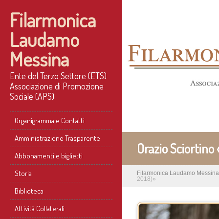
Filarmonica
Laudamo
Messina
Ente del Terzo Settore (ETS)
Associazione di Promozione
Sociale (APS)
Organigramma e Contatti
Amministrazione Trasparente
Orazio Sciortin
Abbonamenti e biglietti
Storia
Filarmonica Laudamo Messina
2018)»
Biblioteca
Attività Collaterali