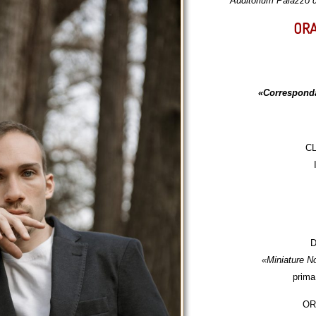
Auditorium Palazzo d
ORA
«Corresponda
C
D
«Miniature No
prima
OR