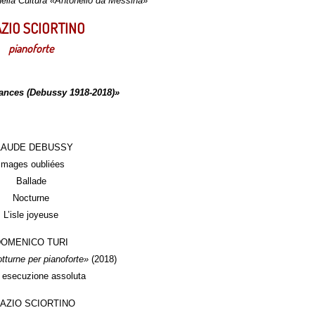
ella Cultura «Antonello da Messina
»
ZIO SCIORTINO
pianoforte
nces (Debussy 1918-2018)»
LAUDE DEBUSSY
Images oubliées
Ballade
Nocturne
L’isle joyeuse
OMENICO TURI
tturne per pianoforte»
(2018)
 esecuzione assoluta
AZIO SCIORTINO